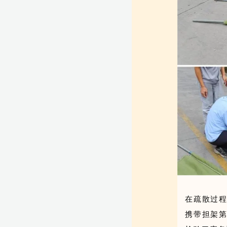
在疏散过
携带担架第